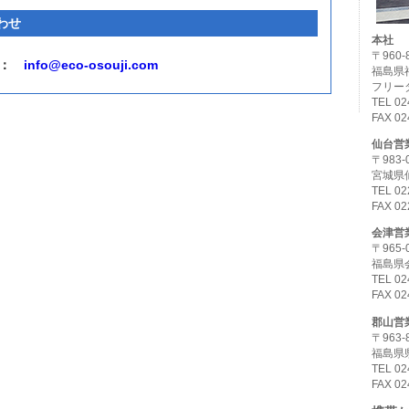
わせ
本社
〒960-
：
info@eco-osouji.com
福島県福
フリーダ
TEL 02
FAX 02
仙台営
〒983-
宮城県仙
TEL 02
FAX 02
会津営
〒965-
福島県会
TEL 02
FAX 02
郡山営
〒963-
福島県県
TEL 02
FAX 02